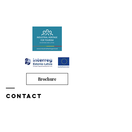
Brochure
CONtact
The watermill is located near the Lahmuse
manor, Suure-jaani parish, Viljandi county.
L-EST coordinates:
X:
6492041
Y:584338