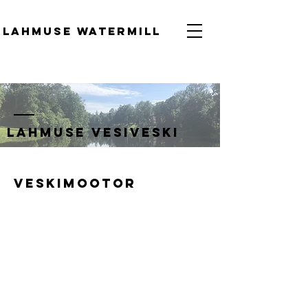
Lahmuse watermill
Lahmuse vesiveski
Veskimootor